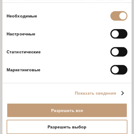
которые они получили при использовании вами их
Выбор
15% на все услуги в
Aquahouse Thermal & Beach
,
сервисов.
Необходимые
Health Spring SPA
и
Astor Garden SPA Centre
;
согласия
Бесплатные зонтики и шезлонги на пляже Astor
Garden.
Настроечные
Подарите себе отдых мечты в самом сердце морского уюта.
Статистические
Astor Garden Hotel ждёт вас с комфортом, стилем и
спокойствием.
Маркетинговые
ЗАБРОНИРОВАТЬ
Показать сведения
Разрешить все
Разрешить выбор