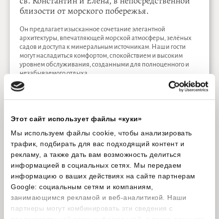
св. Константин и Елена, в непосредственной
близости от морского побережья.
Он предлагает изысканное сочетание элегантной
архитектуры, впечатляющей морской атмосферы, зелёных
садов и доступа к минеральным источникам. Наши гости
могут насладиться комфортом, спокойствием и высоким
уровнем обслуживания, созданными для полноценного и
незабываемого отдыха.
Этот сайт использует файлы «куки»
Мы используем файлы cookie, чтобы анализировать
трафик, подбирать для вас подходящий контент и
Бронируйте напрямую через наш сайт и
рекламу, а также дать вам возможность делиться
воспользуйтесь следующими
информацией в социальных сетях. Мы передаем
преимуществами:
информацию о ваших действиях на сайте партнерам
Google: социальным сетям и компаниям,
Бесплатный доступ к
СПА комплексу
AQUAHOUSE
занимающимся рекламой и веб-аналитикой. Наши
Thermal & Beach
;
партнеры могут комбинировать эти сведения с
10% скидка в ресторанах
Monty
,
LENA
и
Kampai
;
предоставленной вами информацией, а также данными,